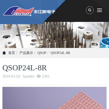
Toggle Search
Togg
首页
产品展示
QSOP
QSOP24L-8R
QSOP24L-8R
2019-01-02
handler
2301